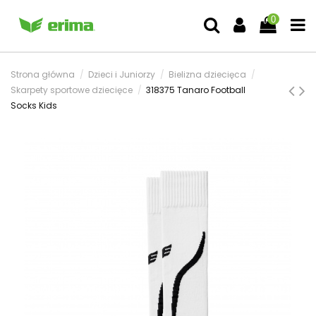
0
Strona główna
Dzieci i Juniorzy
Bielizna dziecięca
Skarpety sportowe dziecięce
318375 Tanaro Football
Socks Kids