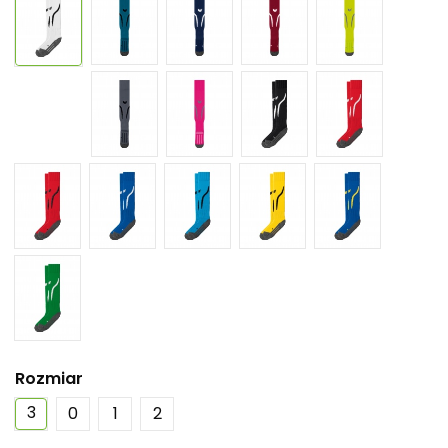
Rozmiar
3
0
1
2