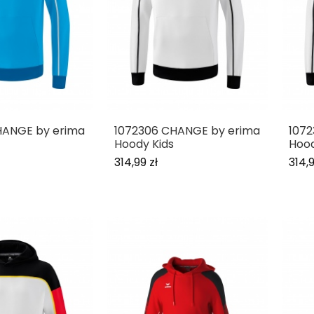
HANGE by erima
1072306 CHANGE by erima
107
Hoody Kids
Hood
314,99 zł
314,9