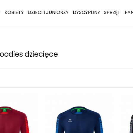
I
KOBIETY
DZIECI I JUNIORZY
DYSCYPLINY
SPRZĘT
FA
Hoodies dziecięce