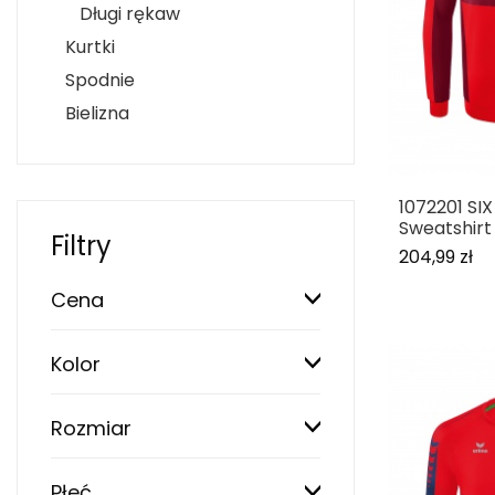
Długi rękaw
Kurtki
Spodnie
Bielizna
1072201 SI
Sweatshirt
Filtry
204,99 zł
Cena
Kolor
Rozmiar
Płeć