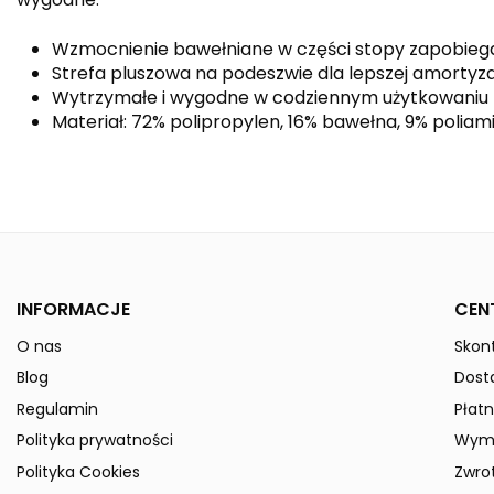
Wzmocnienie bawełniane w części stopy zapobieg
Strefa pluszowa na podeszwie dla lepszej amortyza
Wytrzymałe i wygodne w codziennym użytkowaniu
Materiał: 72% polipropylen, 16% bawełna, 9% poliami
Kolor
Płeć
Indeks
318371-Kids
INFORMACJE
CEN
W magazynie
50 Przedmioty
O nas
Skont
ean13
4043523505603
Blog
Dost
» Podmiot odpowiedzialny
Regulamin
Płatn
Polityka prywatności
Wymi
Polityka Cookies
Zwro