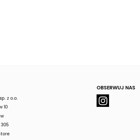
OBSERWUJ NAS
p. z o.o.
w 10
ów
 305
tore