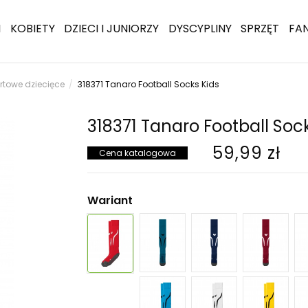
I
KOBIETY
DZIECI I JUNIORZY
DYSCYPLINY
SPRZĘT
FA
rtowe dziecięce
318371 Tanaro Football Socks Kids
318371 Tanaro Football Soc
59,99 zł
Cena katalogowa
Wariant