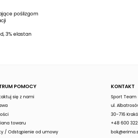
ające poślizgom
cji
d, 3% elastan
red
white
Dzieci / Junior
TRUM POMOCY
KONTAKT
aktuj się z nami
Sport Team s
awa
ul. Albatrosó
ości
30-716 Krak
ana towaru
+48 600 322
ty / Odstąpienie od umowy
bok@erima.s