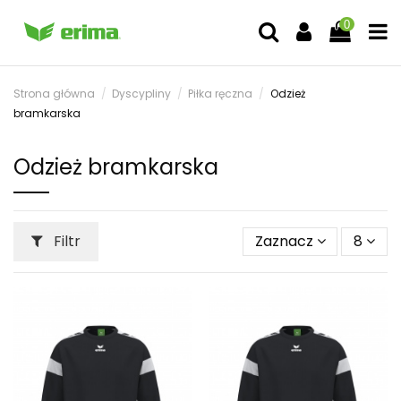
0
Strona główna
Dyscypliny
Piłka ręczna
Odzież
bramkarska
Odzież bramkarska
Filtr
Zaznacz
8