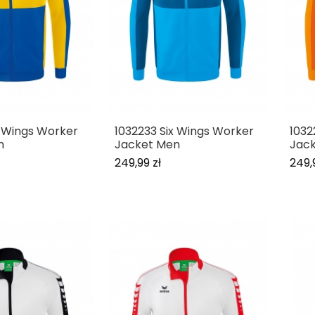
x Wings Worker
1032233 Six Wings Worker
1032
n
Jacket Men
Jac
249,99 zł
249,