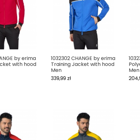
HANGE by erima
1032302 CHANGE by erima
1032
acket with hood
Training Jacket with hood
Poly
Men
Men
339,99 zł
204,