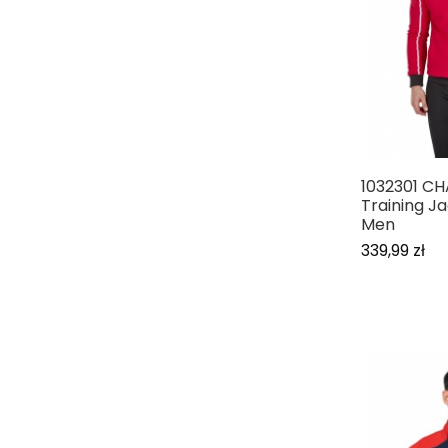
1032301 C
Training J
Men
339,99 zł