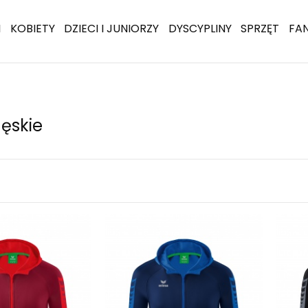
I
KOBIETY
DZIECI I JUNIORZY
DYSCYPLINY
SPRZĘT
FA
męskie