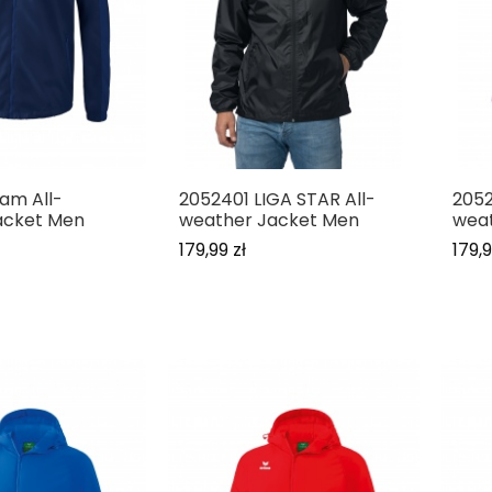
am All-
2052401 LIGA STAR All-
2052
acket Men
weather Jacket Men
wea
179,99 zł
179,9