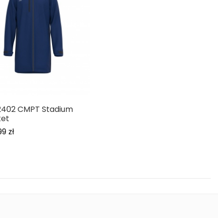
2402 CMPT Stadium
ket
99 zł