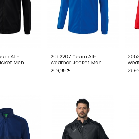
eam All-
2052207 Team All-
2052
acket Men
weather Jacket Men
wea
269,99 zł
269,