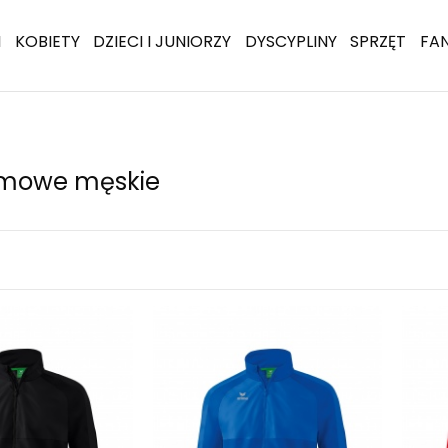
I
KOBIETY
DZIECI I JUNIORZY
DYSCYPLINY
SPRZĘT
FA
zimowe męskie