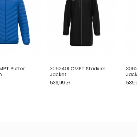
MPT Puffer
3062401 CMPT Stadium
306
n
Jacket
Jac
539,99 zł
539,