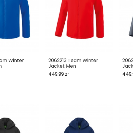
eam Winter
2062213 Team Winter
2062
n
Jacket Men
Jac
449,99 zł
449,