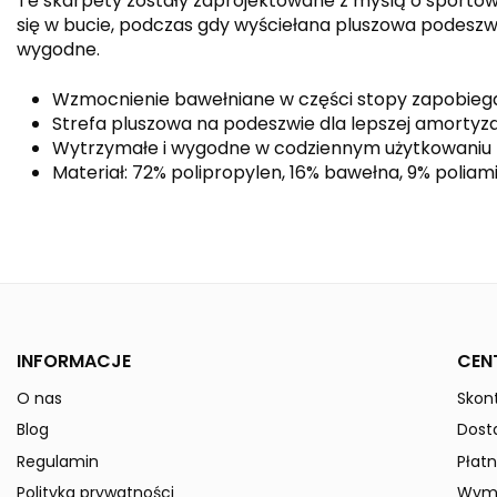
Te skarpety zostały zaprojektowane z myślą o sporto
się w bucie, podczas gdy wyściełana pluszowa podeszwa
wygodne.
Wzmocnienie bawełniane w części stopy zapobieg
Strefa pluszowa na podeszwie dla lepszej amortyza
Wytrzymałe i wygodne w codziennym użytkowaniu
Materiał: 72% polipropylen, 16% bawełna, 9% poliami
Kolor
Kolekcja
Płeć
INFORMACJE
CEN
Indeks
3182104-Kids
O nas
Skont
ean13
4062075069975
Blog
Dost
» Podmiot odpowiedzialny
Regulamin
Płatn
Polityka prywatności
Wymi