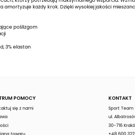
wcach, którzy potrzebują maksymalnego wsparcia. Wzmocn
 amortyzuje każdy krok. Dzięki wysokiej jakości mieszanc
ające poślizgom
cji
d, 3% elastan
bio lime
slate grey
TANARO
Dzieci / Junior
TRUM POMOCY
KONTAKT
aktuj się z nami
Sport Team s
awa
ul. Albatrosó
ości
30-716 Krak
ana towaru
+48 600 322