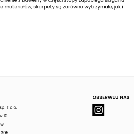
ienie z bawełny w części stopy zapobiega ślizganiu
e materiałów, skarpety są zarówno wytrzymałe, jak i
OBSERWUJ NAS
p. z o.o.
w 10
ów
 305