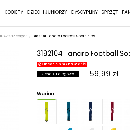
I
KOBIETY
DZIECI I JUNIORZY
DYSCYPLINY
SPRZĘT
FA
rtowe dziecięce
3182104 Tanaro Football Socks Kids
3182104 Tanaro Football So
Obecnie brak na stanie
59,99 zł
Cena katalogowa
Wariant