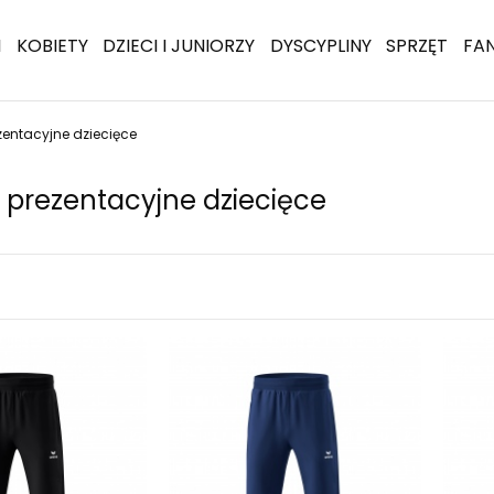
I
KOBIETY
DZIECI I JUNIORZY
DYSCYPLINY
SPRZĘT
FA
zentacyjne dziecięce
 prezentacyjne dziecięce