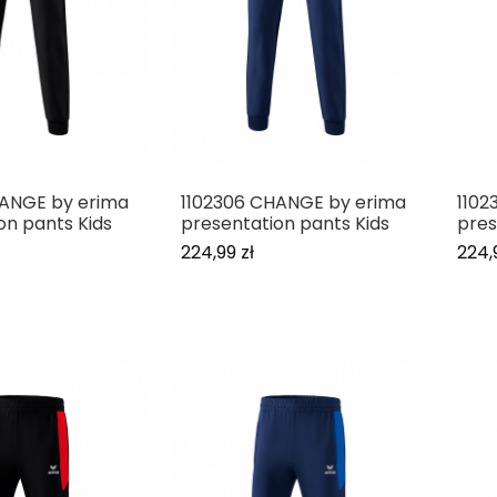
HANGE by erima
1102306 CHANGE by erima
1102
on pants Kids
presentation pants Kids
pres
224,99 zł
224,