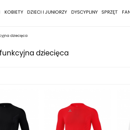
I
KOBIETY
DZIECI I JUNIORZY
DYSCYPLINY
SPRZĘT
FA
kcyjna dziecięca
 funkcyjna dziecięca