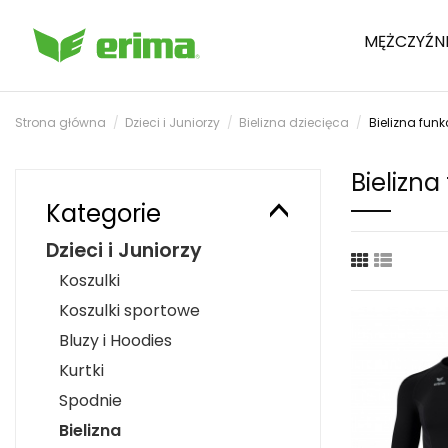
MĘŻCZYŹN
Strona główna
Dzieci i Juniorzy
Bielizna dziecięca
Bielizna fun
Bielizna
Kategorie
Dzieci i Juniorzy
Koszulki
Koszulki sportowe
Bluzy i Hoodies
Kurtki
Spodnie
Bielizna