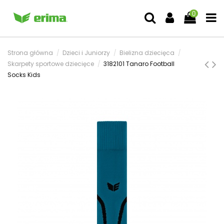
0
Strona główna
Dzieci i Juniorzy
Bielizna dziecięca
Skarpety sportowe dziecięce
3182101 Tanaro Football
Socks Kids