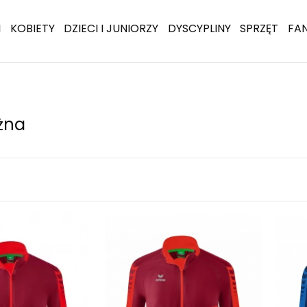
I
KOBIETY
DZIECI I JUNIORZY
DYSCYPLINY
SPRZĘT
FA
ożna