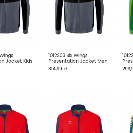
 Wings
1012203 Six Wings
1012
on Jacket Kids
Presentation Jacket Men
Pres
314,99 zł
299,9