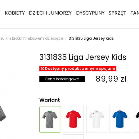
I
KOBIETY
DZIECI I JUNIORZY
DYSCYPLINY
SPRZĘT
FA
zulki z krótkim rękawem dziecięce
3131835 Liga Jersey Kids
3131835 Liga Jersey Kids
Dostępny produkt z innymi opcjami
89,99 zł
Cena katalogowa
Wariant