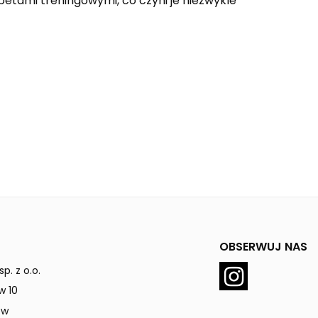
etami treningowymi, co czyni je niezwykle
OBSERWUJ NAS
p. z o.o.
w 10
ów