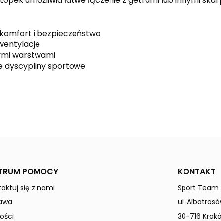
pek umożliwia łatwe łączenie z getrami lub innymi skarp
y komfort i bezpieczeństwo
wentylację
wymi warstwami
e dyscypliny sportowe
new royal
white
Dzieci / Junior
TRUM POMOCY
KONTAKT
aktuj się z nami
Sport Team s
awa
ul. Albatrosó
ości
30-716 Krak