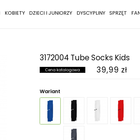
I
KOBIETY
DZIECI I JUNIORZY
DYSCYPLINY
SPRZĘT
FA
3172004 Tube Socks Kids
39,99 zł
Cena katalogowa
Wariant