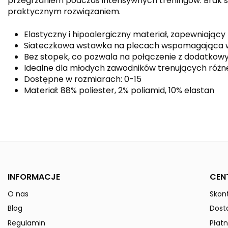
przegrzaniem podczas intensywnych treningów. Brak sto
praktycznym rozwiązaniem.
Elastyczny i hipoalergiczny materiał, zapewniając
Siateczkowa wstawka na plecach wspomagająca 
Bez stopek, co pozwala na połączenie z dodatko
Idealne dla młodych zawodników trenujących różn
Dostępne w rozmiarach: 0-15
Materiał: 88% poliester, 2% poliamid, 10% elastan
Kolor
Płeć
Indeks
3172004-Kids
INFORMACJE
CEN
W magazynie
50 Przedmioty
O nas
Skont
ean13
4043523978407
Blog
Dost
» Podmiot odpowiedzialny
Regulamin
Płatn