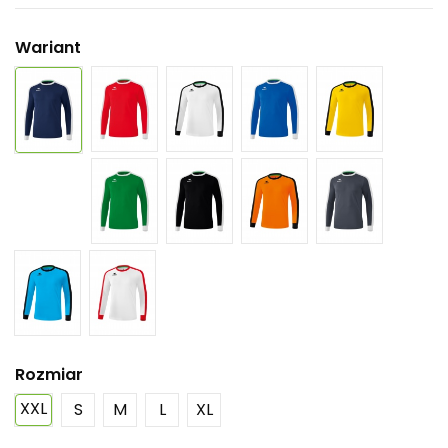
Wariant
Rozmiar
XXL
S
M
L
XL