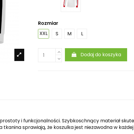
Rozmiar
XXL
S
M
L
Dodaj do koszyka
 prostoty i funkcjonalności. Szybkoschnący materiał sku
kanina sprawiają, że koszulka jest niezawodna w każdej s