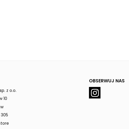
OBSERWUJ NAS
p. z o.o.
w 10
ów
 305
tore