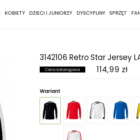
I
KOBIETY
DZIECI I JUNIORZY
DYSCYPLINY
SPRZĘT
FA
3142106 Retro Star Jersey 
114,99 zł
Cena katalogowa
Wariant