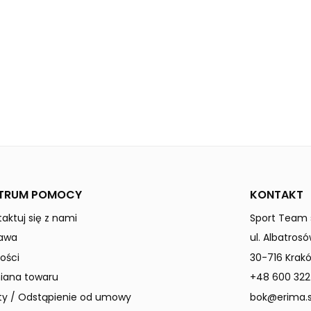
black
white
RETRO STAR
Mężczyźni
TRUM POMOCY
KONTAKT
aktuj się z nami
Sport Team s
awa
ul. Albatrosó
ości
30-716 Krak
ana towaru
+48 600 322
ty / Odstąpienie od umowy
bok@erima.s