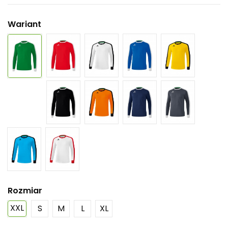
Wariant
Rozmiar
XXL
S
M
L
XL