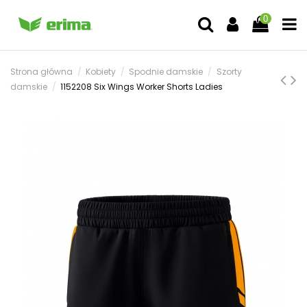
0
Strona główna
Kobiety
Spodnie damskie
Szorty
damskie
1152208 Six Wings Worker Shorts Ladies