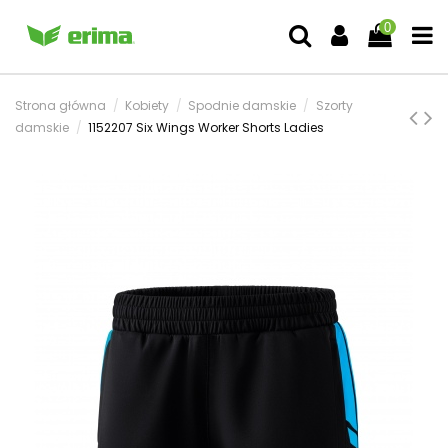
0
Strona główna
Kobiety
Spodnie damskie
Szorty
damskie
1152207 Six Wings Worker Shorts Ladies