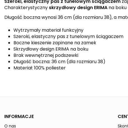
Szeroki, elastyczny pas z tunelowym ściągaczem
za
Charakterystyczny
skrzydłowy design ERIMA
na boku 
Długość boczna wynosi 36 cm (dla rozmiaru 38), a mater
Wytrzymały materiał funkcyjny
Szeroki, elastyczny pas z tunelowym ściągaczem
Boczne kieszenie zapinane na zamek
Skrzydłowy design ERIMA na boku
Brak wewnętrznej podszewki
Długość boczna: 36 cm (dla rozmiaru 38)
Materiał: 100% poliester
Kolor
Kolekcja
Płeć
INFORMACJE
CEN
Indeks
1152206
O nas
Skont