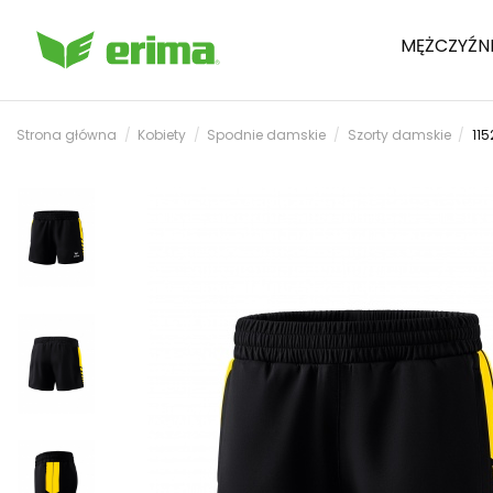
MĘŻCZYŹN
Strona główna
Kobiety
Spodnie damskie
Szorty damskie
115