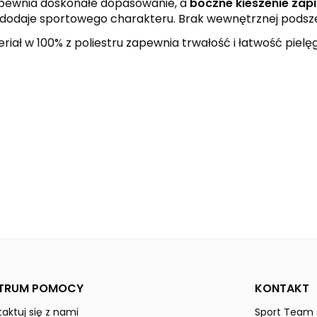
pewnia doskonałe dopasowanie, a
boczne kieszenie zap
dodaje sportowego charakteru. Brak wewnętrznej podsze
iał w 100% z poliestru zapewnia trwałość i łatwość pielęg
black
yellow
SIX WINGS
Kobiety
TRUM POMOCY
KONTAKT
aktuj się z nami
Sport Team s