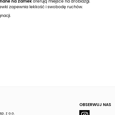
inane na zamek
oferują miejsce na drobiazgi.
wki zapewnia lekkość i swobodę ruchów.
nacji.
OBSERWUJ NAS
p. z o.o.