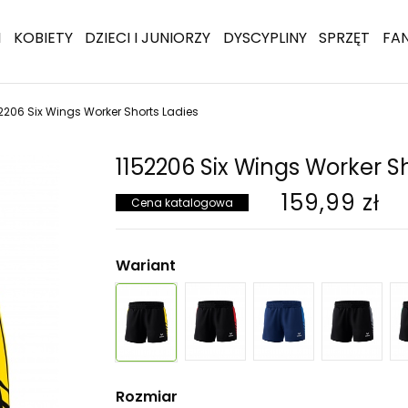
I
KOBIETY
DZIECI I JUNIORZY
DYSCYPLINY
SPRZĘT
FA
2206 Six Wings Worker Shorts Ladies
1152206 Six Wings Worker S
159,99 zł
Cena katalogowa
Wariant
Rozmiar