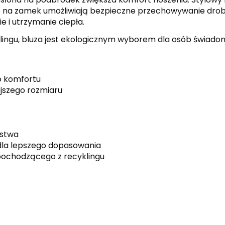
nie na zamek umożliwiają bezpieczne przechowywanie dro
 i utrzymanie ciepła.
lingu, bluza jest ekologicznym wyborem dla osób świado
o komfortu
ejszego rozmiaru
ństwa
 dla lepszego dopasowania
pochodzącego z recyklingu
black
white