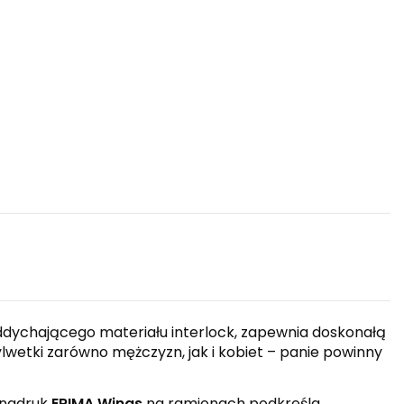
oddychającego materiału interlock, zapewnia doskonałą
ylwetki zarówno mężczyzn, jak i kobiet – panie powinny
 nadruk
ERIMA Wings
na ramionach podkreśla