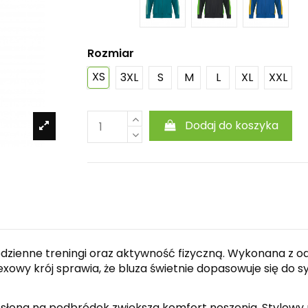
Rozmiar
XS
3XL
S
M
L
XL
XXL
Dodaj do koszyka
 codzienne treningi oraz aktywność fizyczną. Wykonana z 
exowy krój sprawia, że bluza świetnie dopasowuje się do s
osłona na podbródek zwiększa komfort noszenia. Stylowy