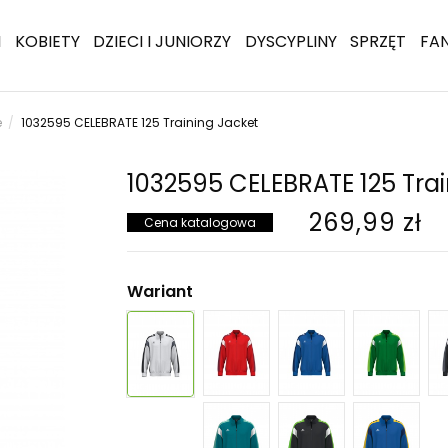
I
KOBIETY
DZIECI I JUNIORZY
DYSCYPLINY
SPRZĘT
FA
e
1032595 CELEBRATE 125 Training Jacket
1032595 CELEBRATE 125 Tra
269,99 zł
Cena katalogowa
Wariant