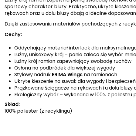
sportowy charakter bluzy. Praktyczne, ukryte kiesze
rękawach oraz u dołu bluzy dbają o idealne dopasowanie
Dzięki zastosowaniu materiałów pochodzących z recyk
Cechy:
Oddychający materiał interlock dla maksymalneg
Luźny, unisexowy krój – panie zaleca się wybór mni
Luźny krój ramion zapewniający swobodę ruchów
Osłona na podbródek dla większej wygody
Stylowy nadruk
ERIMA Wings
na ramionach
Ukryte kieszenie na suwak dla wygody i bezpiecze
Prążkowane ściągacze na rękawach i u dołu bluzy
Ekologiczny wybór – wykonana w 100% z poliestru 
Skład:
100% poliester (z recyklingu)
Kolor