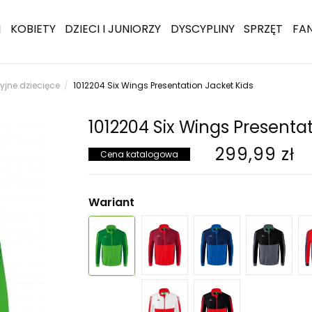
I
KOBIETY
DZIECI I JUNIORZY
DYSCYPLINY
SPRZĘT
FA
cyjne dziecięce
1012204 Six Wings Presentation Jacket Kids
1012204 Six Wings Presenta
299,99 zł
Cena katalogowa
Wariant