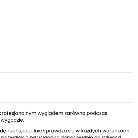
m, profesjonalnym wyglądem zarówno podczas
 wygodzie.
dę ruchu, idealnie sprawdza się w każdych warunkach
ie pozwalając na wygodne dopasowanie do sylwetki.