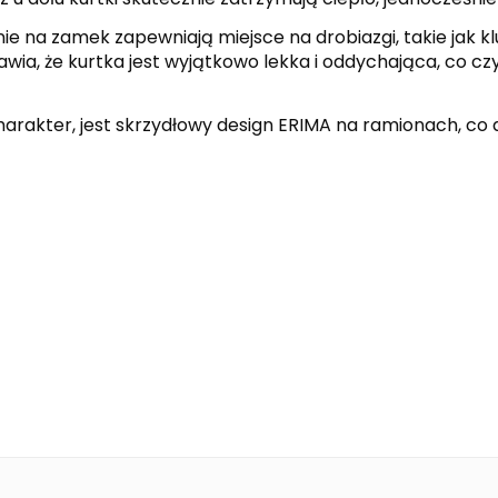
ie na zamek zapewniają miejsce na drobiazgi, takie jak kl
ia, że kurtka jest wyjątkowo lekka i oddychająca, co cz
kter, jest skrzydłowy design ERIMA na ramionach, co d
emerald
green
SIX WINGS