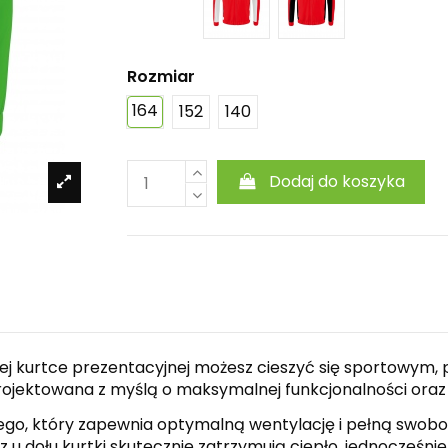
Rozmiar
164
152
140
Dodaj do koszyka
tej kurtce prezentacyjnej możesz cieszyć się sportowy
aprojektowana z myślą o maksymalnej funkcjonalności oraz
ego, który zapewnia optymalną wentylację i pełną swobo
u dołu kurtki skutecznie zatrzymują ciepło, jednocześn