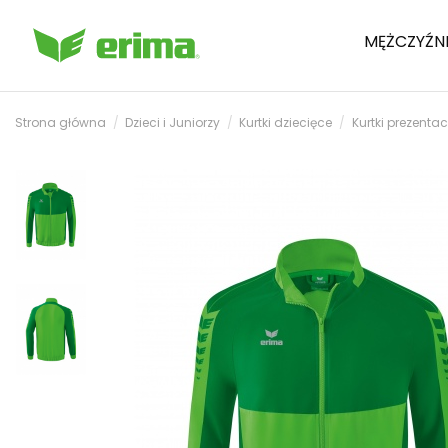
MĘŻCZYŹN
Strona główna
Dzieci i Juniorzy
Kurtki dziecięce
Kurtki prezenta