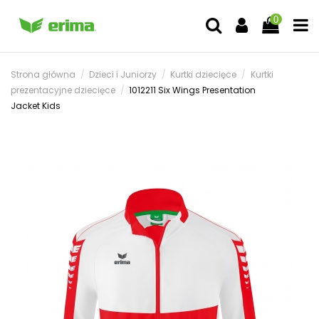
0
Strona główna
Dzieci i Juniorzy
Kurtki dziecięce
Kurtki
prezentacyjne dziecięce
1012211 Six Wings Presentation
Jacket Kids