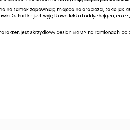
ie na zamek zapewniają miejsce na drobiazgi, takie jak kl
ia, że kurtka jest wyjątkowo lekka i oddychająca, co cz
kter, jest skrzydłowy design ERIMA na ramionach, co d
black
slate grey
SIX WINGS