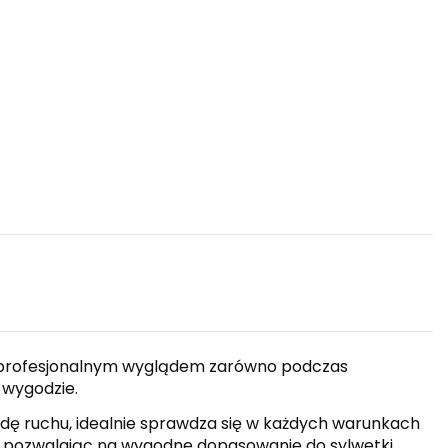
m, profesjonalnym wyglądem zarówno podczas
 wygodzie.
dę ruchu, idealnie sprawdza się w każdych warunkach
ie pozwalając na wygodne dopasowanie do sylwetki.