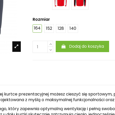
Rozmiar
164
152
128
140
Dodaj do koszyka
tej kurtce prezentacyjnej możesz cieszyć się sportowy
aprojektowana z myślą o maksymalnej funkcjonalności oraz
ego, który zapewnia optymalną wentylację i pełną swobo
u dołu kurtki skutecznie zatrzymują ciepło, jednocześn