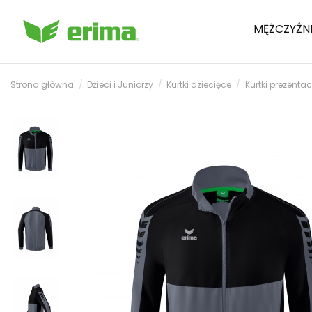
MĘŻCZYŹN
Strona główna
Dzieci i Juniorzy
Kurtki dziecięce
Kurtki prezenta