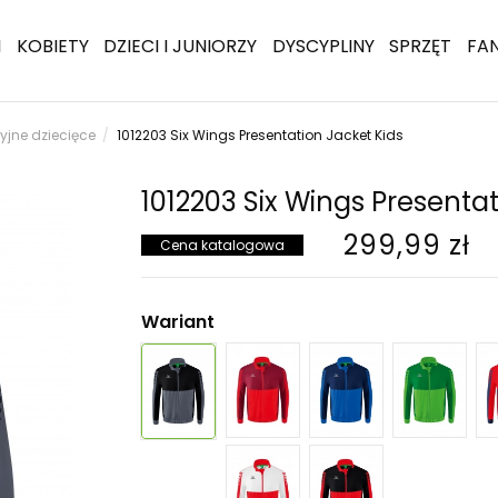
I
KOBIETY
DZIECI I JUNIORZY
DYSCYPLINY
SPRZĘT
FA
cyjne dziecięce
1012203 Six Wings Presentation Jacket Kids
1012203 Six Wings Presentat
299,99 zł
Cena katalogowa
Wariant