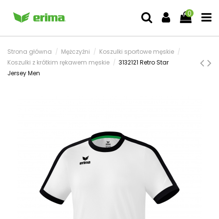
0
Strona główna
Mężczyźni
Koszulki sportowe męskie
Koszulki z krótkim rękawem męskie
3132121 Retro Star
Jersey Men