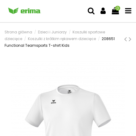
0
Strona główna
Dzieci i Juniorzy
Koszulki sportowe
dziecięce
Koszulki z krótkim rękawem dziecięce
208651
Functional Teamsports T-shirt Kids