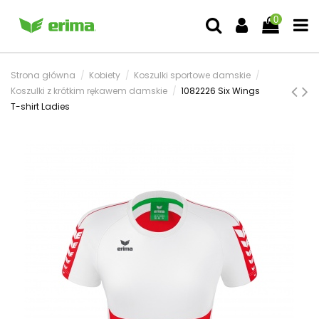
0
Strona główna
Kobiety
Koszulki sportowe damskie
Koszulki z krótkim rękawem damskie
1082226 Six Wings
T-shirt Ladies