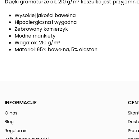
Dzięki gramaturze ok. 210 g/m² koszulka jest przyjemnie 
Wysokiej jakości bawełna
Hipoalergiczna i wygodna
Żebrowany kołnierzyk
Modne mankiety
Waga: ok. 210 g/m²
Materiał: 95% bawełna, 5% elastan
Kolor
Płeć
Indeks
211334-Kids
W magazynie
0 Przedmioty
INFORMACJE
CEN
ean13
4043523491999
O nas
Skont
» Podmiot odpowiedzialny
Blog
Dost
Regulamin
Płatn