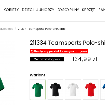
I
KOBIETY
DZIECI I JUNIORZY
DYSCYPLINY
SPRZĘT
FA
 dziecięce
211334 Teamsports Polo-shirt Kids
211334 Teamsports Polo-shi
Dostępny produkt z innymi opcjami
134,99 zł
Cena katalogowa
Wariant