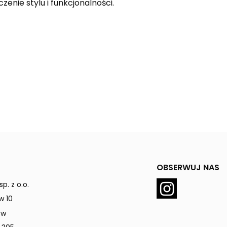
zenie stylu i funkcjonalności.
OBSERWUJ NAS
p. z o.o.
w 10
ów