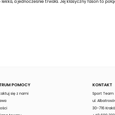
lekka, a jednocześnie trwała. Jej klasyczny fason to połąc
emerald
Dzieci / Junior
TRUM POMOCY
KONTAKT
aktuj się z nami
Sport Team s
awa
ul. Albatrosó
ości
30-716 Krak