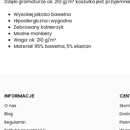
Dzięki gramaturze ok. 210 g/m² koszulka jest przyjemnie 
Wysokiej jakości bawełna
Hipoalergiczna i wygodna
Żebrowany kołnierzyk
Modne mankiety
Waga: ok. 210 g/m²
Materiał: 95% bawełna, 5% elastan
Kolor
Płeć
Indeks
211331-Kids
W magazynie
0 Przedmioty
INFORMACJE
CEN
ean13
4043523491661
O nas
Skont
» Podmiot odpowiedzialny
Blog
Dost
Regulamin
Płatn