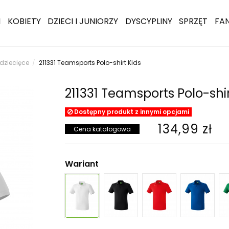
I
KOBIETY
DZIECI I JUNIORZY
DYSCYPLINY
SPRZĘT
FA
 dziecięce
211331 Teamsports Polo-shirt Kids
211331 Teamsports Polo-shir
Dostępny produkt z innymi opcjami
134,99 zł
Cena katalogowa
Wariant