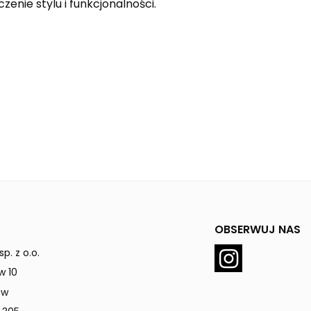
zenie stylu i funkcjonalności.
OBSERWUJ NAS
p. z o.o.
w 10
ów