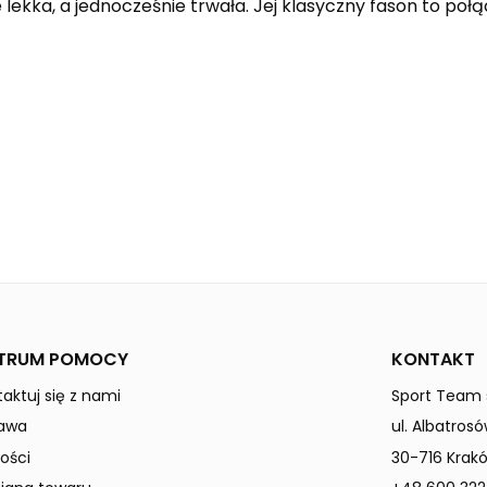
lekka, a jednocześnie trwała. Jej klasyczny fason to połąc
white
Dzieci / Junior
TRUM POMOCY
KONTAKT
aktuj się z nami
Sport Team s
awa
ul. Albatrosó
ości
30-716 Krak