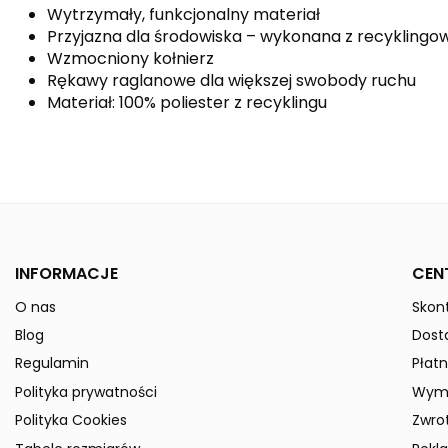
Wytrzymały, funkcjonalny materiał
Przyjazna dla środowiska – wykonana z recyklingo
Wzmocniony kołnierz
Rękawy raglanowe dla większej swobody ruchu
Materiał: 100% poliester z recyklingu
Kolor
Kolekcja
Płeć
INFORMACJE
CEN
Indeks
6132308-Kids
O nas
Skont
W magazynie
50 Przedmioty
Blog
Dost
ean13
4062075179063
Regulamin
Płatn
» Podmiot odpowiedzialny
Polityka prywatności
Wymi
Polityka Cookies
Zwro