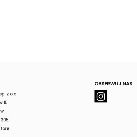
OBSERWUJ NAS
p. z o.o.
w 10
ów
 305
tore