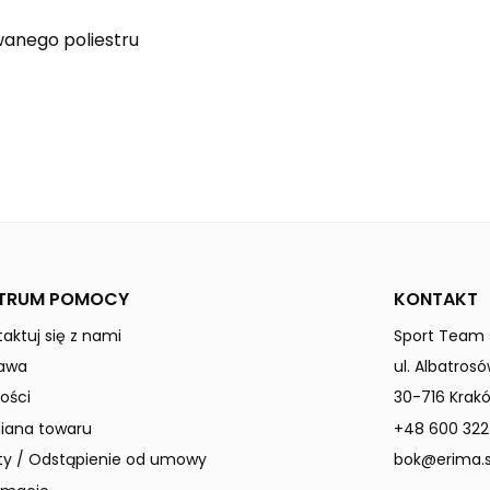
wanego poliestru
faded denim
new navy
MANTUA
Dzieci / Junior
TRUM POMOCY
KONTAKT
aktuj się z nami
Sport Team s
awa
ul. Albatrosó
ości
30-716 Krak
ana towaru
+48 600 322
ty / Odstąpienie od umowy
bok@erima.s