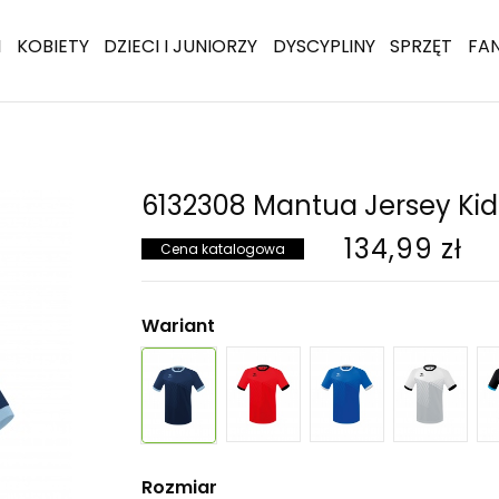
I
KOBIETY
DZIECI I JUNIORZY
DYSCYPLINY
SPRZĘT
FA
6132308 Mantua Jersey Kid
134,99 zł
Cena katalogowa
Wariant
Rozmiar