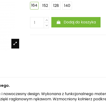
164
152
128
140
Dodaj do koszyka
wego.
ć i nowoczesny design. Wykonana z funkcjonalnego materi
ięki raglanowym rękawom. Wzmocniony kołnierz podkreśl