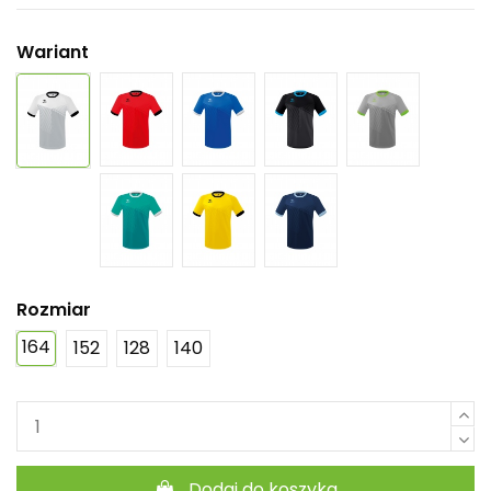
Wariant
Rozmiar
164
152
128
140
Dodaj do koszyka