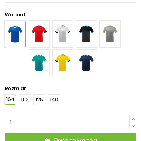
Wariant
Rozmiar
164
152
128
140
Dodaj do koszyka