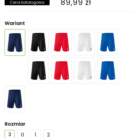
89,99 zł
Cena katalogowa
Wariant
Rozmiar
3
0
1
2