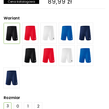
89,99 zł
Cena katalogowa
Wariant
Rozmiar
3
0
1
2