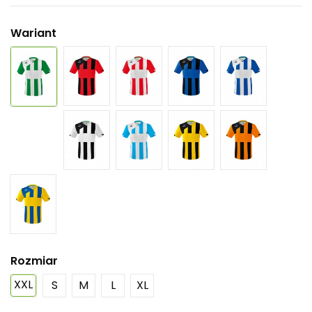
Wariant
Rozmiar
XXL
S
M
L
XL