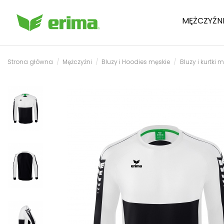
MĘŻCZYŹN
Strona główna
Mężczyźni
Bluzy i Hoodies męskie
Bluzy i kurtki 