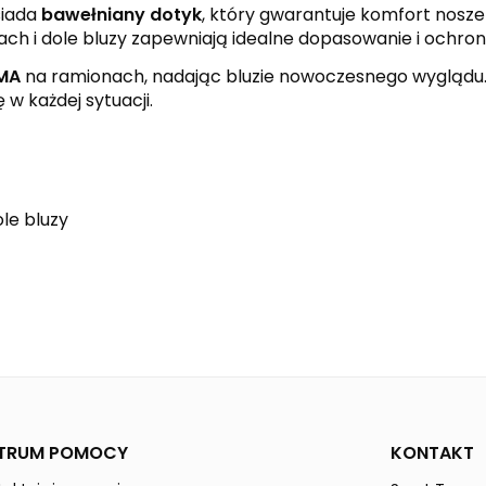
siada
bawełniany dotyk
, który gwarantuje komfort nosze
ch i dole bluzy zapewniają idealne dopasowanie i ochro
IMA
na ramionach, nadając bluzie nowoczesnego wyglądu. 
w każdej sytuacji.
le bluzy
black
white
SIX WINGS
Mężczyźni
TRUM POMOCY
KONTAKT