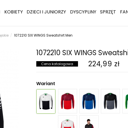
I
KOBIETY
DZIECI I JUNIORZY
DYSCYPLINY
SPRZĘT
FA
męskie
1072210 SIX WINGS Sweatshirt Men
1072210 SIX WINGS Sweatsh
224,99 zł
Cena katalogowa
Wariant