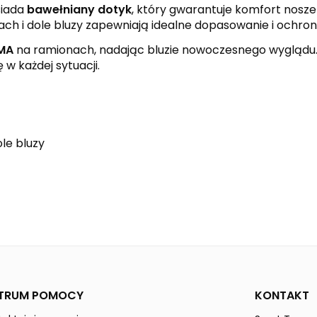
siada
bawełniany dotyk
, który gwarantuje komfort nosze
ch i dole bluzy zapewniają idealne dopasowanie i ochro
IMA
na ramionach, nadając bluzie nowoczesnego wyglądu. 
w każdej sytuacji.
le bluzy
curaçao
mykonos
SIX WINGS
Mężczyźni
TRUM POMOCY
KONTAKT