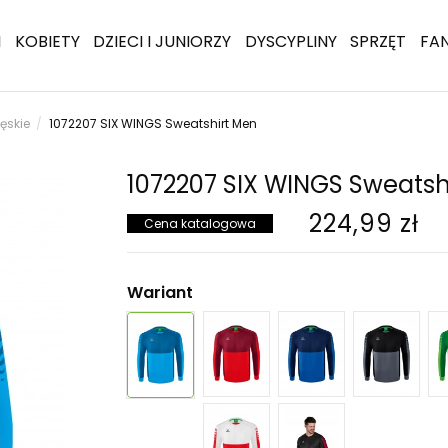
I
KOBIETY
DZIECI I JUNIORZY
DYSCYPLINY
SPRZĘT
FA
męskie
1072207 SIX WINGS Sweatshirt Men
1072207 SIX WINGS Sweatsh
224,99 zł
Cena katalogowa
Wariant