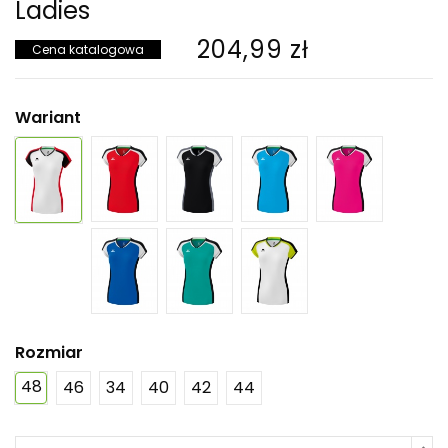
Ladies
204,99 zł
Cena katalogowa
Wariant
Rozmiar
48
46
34
40
42
44