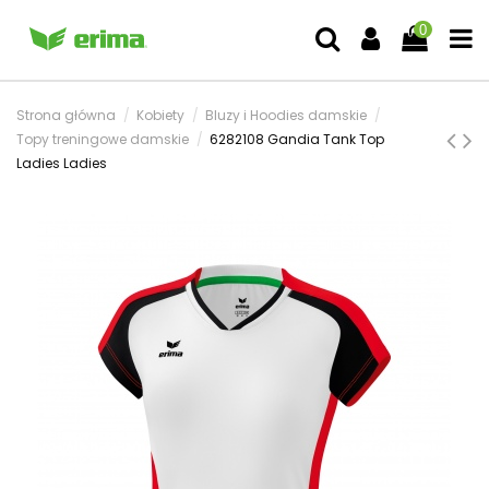
0
Strona główna
Kobiety
Bluzy i Hoodies damskie
Topy treningowe damskie
6282108 Gandia Tank Top
Ladies Ladies