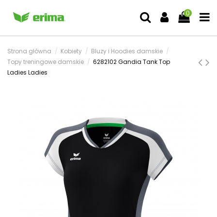
0
Strona główna
Kobiety
Bluzy i Hoodies damskie
Topy treningowe damskie
6282102 Gandia Tank Top
Ladies Ladies