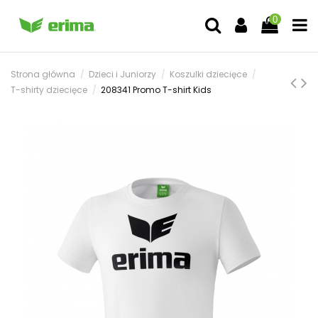
0
Strona główna
Dzieci i Juniorzy
Koszulki dziecięce
T-shirty dziecięce
208341 Promo T-shirt Kids