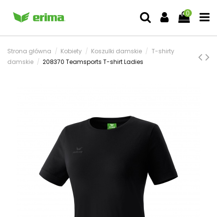
0
Strona główna
Kobiety
Koszulki damskie
T-shirty
damskie
208370 Teamsports T-shirt Ladies