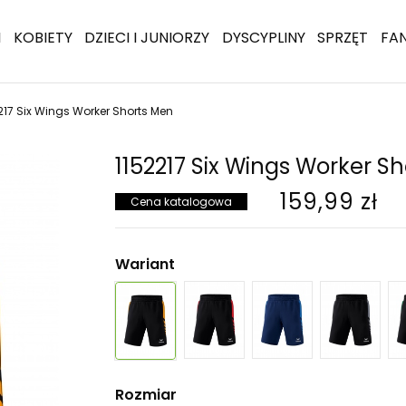
I
KOBIETY
DZIECI I JUNIORZY
DYSCYPLINY
SPRZĘT
FA
217 Six Wings Worker Shorts Men
1152217 Six Wings Worker S
159,99 zł
Cena katalogowa
Wariant
Rozmiar