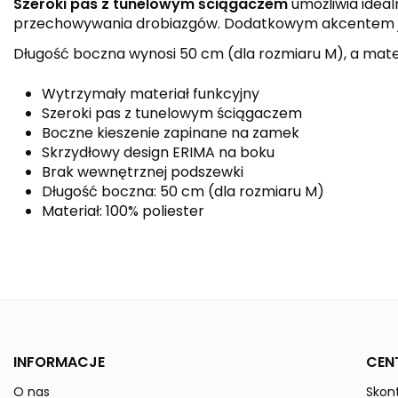
Szeroki pas z tunelowym ściągaczem
umożliwia ideal
przechowywania drobiazgów. Dodatkowym akcentem 
Długość boczna wynosi 50 cm (dla rozmiaru M), a materia
Wytrzymały materiał funkcyjny
Szeroki pas z tunelowym ściągaczem
Boczne kieszenie zapinane na zamek
Skrzydłowy design ERIMA na boku
Brak wewnętrznej podszewki
Długość boczna: 50 cm (dla rozmiaru M)
Materiał: 100% poliester
Kolor
Kolekcja
Płeć
INFORMACJE
CEN
Indeks
1152217
O nas
Skont