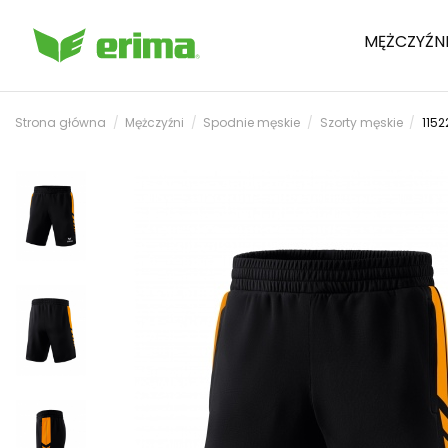
MĘŻCZYŹN
Strona główna
Mężczyźni
Spodnie męskie
Szorty męskie
1152