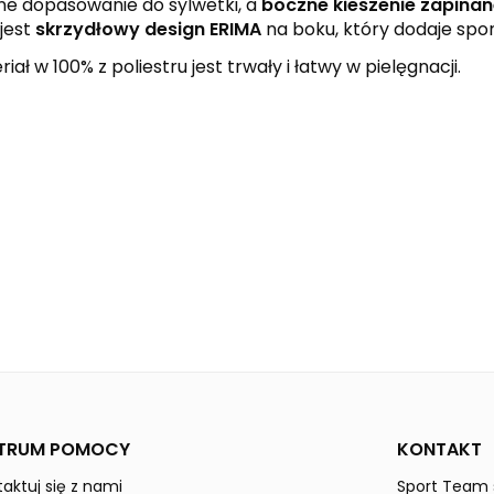
ne dopasowanie do sylwetki, a
boczne kieszenie zapina
jest
skrzydłowy design ERIMA
na boku, który dodaje spo
ł w 100% z poliestru jest trwały i łatwy w pielęgnacji.
black
new orange
SIX WINGS
Mężczyźni
TRUM POMOCY
KONTAKT
aktuj się z nami
Sport Team s