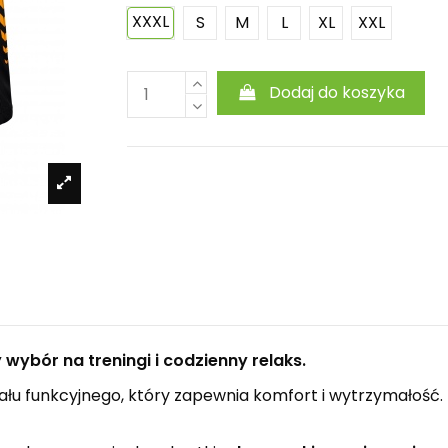
XXXL
S
M
L
XL
XXL
Dodaj do koszyka
wybór na treningi i codzienny relaks.
ału funkcyjnego, który zapewnia komfort i wytrzymałość. I