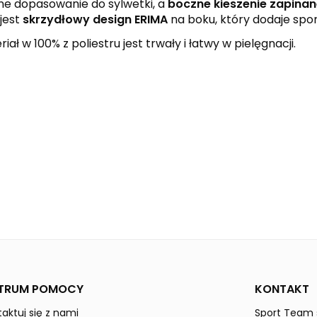
ne dopasowanie do sylwetki, a
boczne kieszenie zapina
jest
skrzydłowy design ERIMA
na boku, który dodaje spo
ł w 100% z poliestru jest trwały i łatwy w pielęgnacji.
black
curaçao
SIX WINGS
Mężczyźni
TRUM POMOCY
KONTAKT
aktuj się z nami
Sport Team s