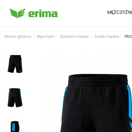
MĘŻCZYŹN
Strona główna
Mężczyźni
Spodnie męskie
Szorty męskie
1152