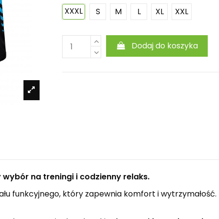
XXXL
S
M
L
XL
XXL
Dodaj do koszyka
wybór na treningi i codzienny relaks.
ału funkcyjnego, który zapewnia komfort i wytrzymałość. I