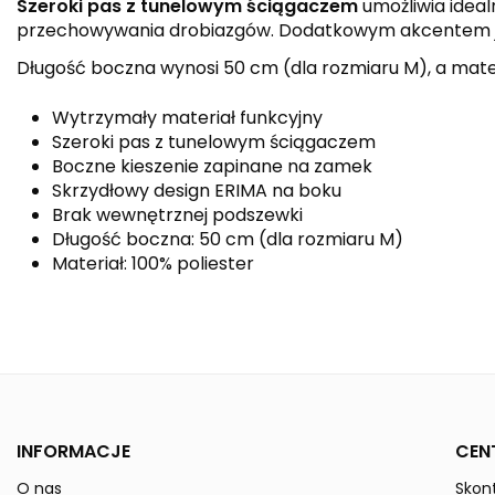
Szeroki pas z tunelowym ściągaczem
umożliwia ideal
przechowywania drobiazgów. Dodatkowym akcentem 
Długość boczna wynosi 50 cm (dla rozmiaru M), a materia
Wytrzymały materiał funkcyjny
Szeroki pas z tunelowym ściągaczem
Boczne kieszenie zapinane na zamek
Skrzydłowy design ERIMA na boku
Brak wewnętrznej podszewki
Długość boczna: 50 cm (dla rozmiaru M)
Materiał: 100% poliester
Kolor
Kolekcja
Płeć
INFORMACJE
CEN
Indeks
1152216
O nas
Skont