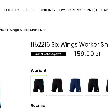
I
KOBIETY
DZIECI I JUNIORZY
DYSCYPLINY
SPRZĘT
FA
216 Six Wings Worker Shorts Men
1152216 Six Wings Worker S
159,99 zł
Cena katalogowa
Wariant
Rozmiar