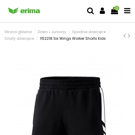
0
Strona główna
Dzieci i Juniorzy
Spodnie dziecięce
Szorty dziecięce
1152218 Six Wings Worker Shorts Kids