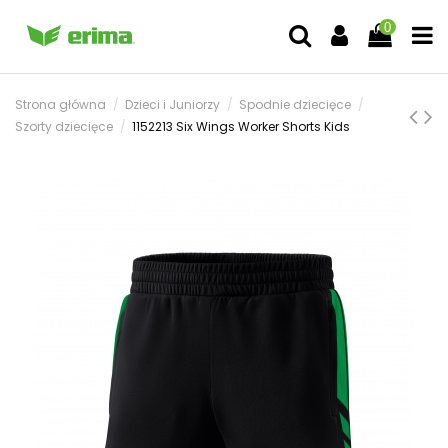
0
Strona główna
Dzieci i Juniorzy
Spodnie dziecięce
Szorty dziecięce
1152213 Six Wings Worker Shorts Kids