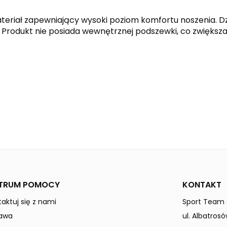
teriał zapewniający wysoki poziom komfortu noszenia. Dz
. Produkt nie posiada wewnętrznej podszewki, co zwiększa
new royal
Dzieci / Junior
TRUM POMOCY
KONTAKT
aktuj się z nami
Sport Team s
awa
ul. Albatrosó