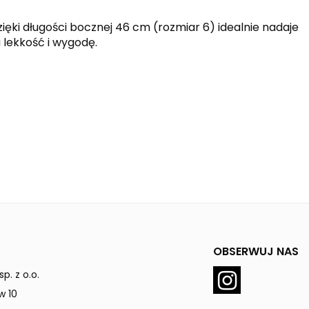
ięki długości bocznej 46 cm (rozmiar 6) idealnie nadaje
 lekkość i wygodę.
OBSERWUJ NAS
p. z o.o.
w 10