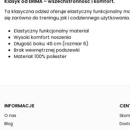
Klasyk od ERIMA – wszechstronność i komfort.
Ta klasyczna odzież oferuje elastyczny funkcjonalny ma
się zarówno do treningu, jak i codziennego użytkowania
Elastyczny funkcjonalny materiał
Wysoki komfort noszenia
Długość boku: 46 cm (rozmiar 6)
Brak wewnętrznej podszewki
Materiał: 100% poliester
Kolor
Płeć
Indeks
315014-Kids
W magazynie
0 Przedmioty
INFORMACJE
CEN
ean13
4043523348835
O nas
Skont
» Podmiot odpowiedzialny
Blog
Dost