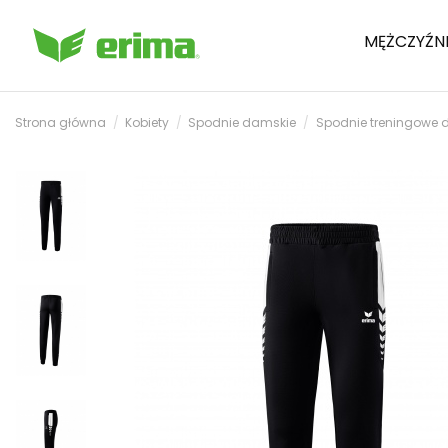
MĘŻCZYŹN
Strona główna
Kobiety
Spodnie damskie
Spodnie treningowe 