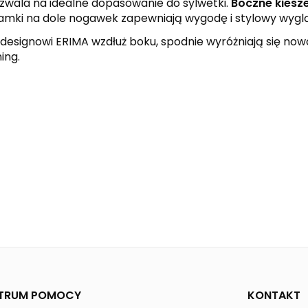
wala na idealne dopasowanie do sylwetki.
Boczne kiesz
amki na dole nogawek zapewniają wygodę i stylowy wygl
mu designowi ERIMA wzdłuż boku, spodnie wyróżniają się
ing.
black
white
SIX WINGS
Kobiety
TRUM POMOCY
KONTAKT