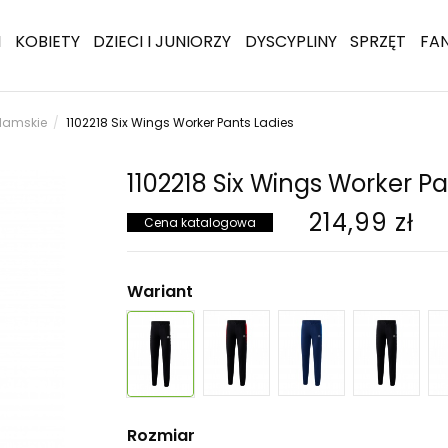
I
KOBIETY
DZIECI I JUNIORZY
DYSCYPLINY
SPRZĘT
FA
damskie
1102218 Six Wings Worker Pants Ladies
1102218 Six Wings Worker Pa
214,99 zł
Cena katalogowa
Wariant
Rozmiar