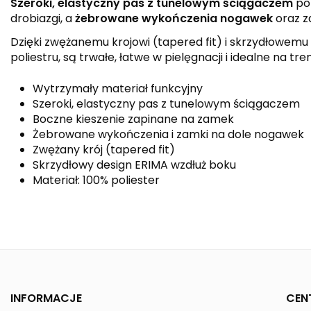
Szeroki, elastyczny pas z tunelowym ściągaczem
poz
drobiazgi, a
żebrowane wykończenia nogawek
oraz z
Dzięki zwężanemu krojowi (tapered fit) i skrzydłowe
poliestru, są trwałe, łatwe w pielęgnacji i idealne na tren
Wytrzymały materiał funkcyjny
Szeroki, elastyczny pas z tunelowym ściągaczem
Boczne kieszenie zapinane na zamek
Żebrowane wykończenia i zamki na dole nogawek
Zwężany krój (tapered fit)
Skrzydłowy design ERIMA wzdłuż boku
Materiał: 100% poliester
Kolor
Kolekcja
Płeć
INFORMACJE
CEN