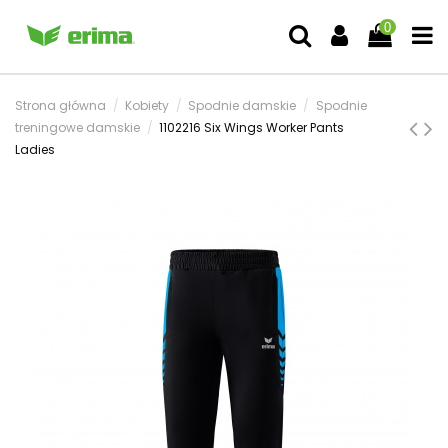
0
Strona główna
Kobiety
Spodnie damskie
Spodnie
treningowe damskie
1102216 Six Wings Worker Pants
Ladies