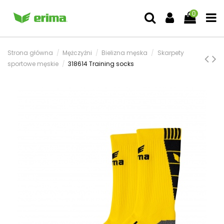
0
Strona główna
Mężczyźni
Bielizna męska
Skarpety
sportowe męskie
318614 Training socks