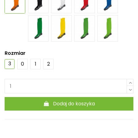
Rozmiar
3
0
1
2
Dodaj do koszyka