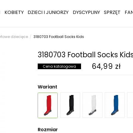
I
KOBIETY
DZIECI I JUNIORZY
DYSCYPLINY
SPRZĘT
FA
rtowe dziecięce
3180703 Football Socks Kids
3180703 Football Socks Kid
64,99 zł
Cena katalogowa
Wariant
Rozmiar