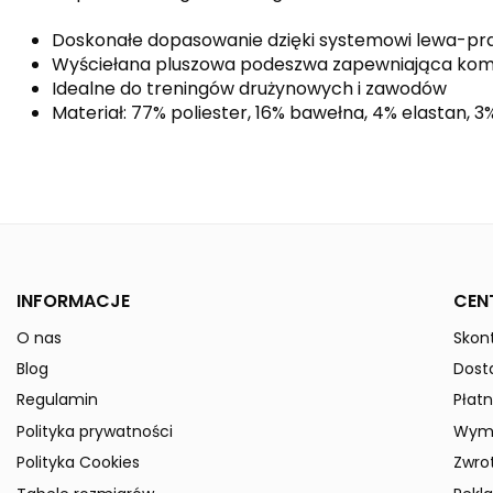
Doskonałe dopasowanie dzięki systemowi lewa-p
Wyściełana pluszowa podeszwa zapewniająca kom
Idealne do treningów drużynowych i zawodów
Materiał: 77% poliester, 16% bawełna, 4% elastan, 3
Kolor
Płeć
Indeks
3180703-Kids
W magazynie
50 Przedmioty
INFORMACJE
CEN
ean13
4043523765076
O nas
Skont
» Podmiot odpowiedzialny
Blog
Dost
Regulamin
Płatn
Polityka prywatności
Wymi
Polityka Cookies
Zwro