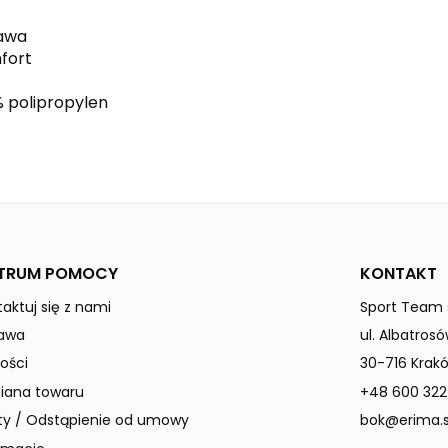
rawa
fort
% polipropylen
red
Dzieci / Junior
TRUM POMOCY
KONTAKT
aktuj się z nami
Sport Team s
awa
ul. Albatrosó
ości
30-716 Krak
ana towaru
+48 600 322
ty / Odstąpienie od umowy
bok@erima.s