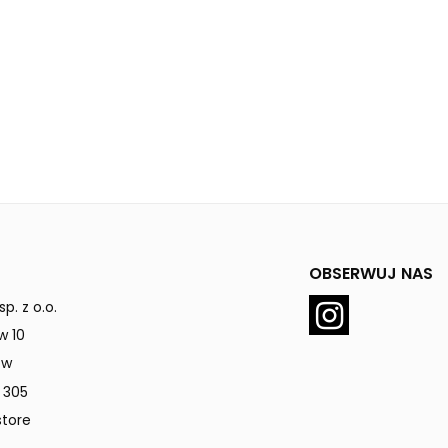
OBSERWUJ NAS
p. z o.o.
w 10
ów
 305
tore